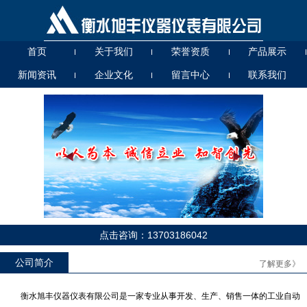
首页
关于我们
荣誉资质
产品展示
新闻资讯
企业文化
留言中心
联系我们
点击咨询：13703186042
UHZ56000T高温高压
UG、D（A、B、C）玻璃管液
位计
公司简介
了解更多》
衡水旭丰仪器仪表有限公司是一家专业从事开发、生产、销售一体的工业自动