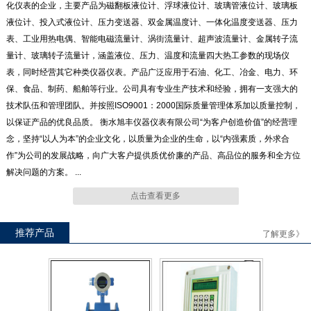
化仪表的企业，主要产品为磁翻板液位计、浮球液位计、玻璃管液位计、玻璃板
液位计、投入式液位计、压力变送器、双金属温度计、一体化温度变送器、压力
表、工业用热电偶、智能电磁流量计、涡街流量计、超声波流量计、金属转子流
UB（A、B、C）T系列玻璃板
UHK57连杆浮球液位开关
量计、玻璃转子流量计，涵盖液位、压力、温度和流量四大热工参数的现场仪
液位计
表，同时经营其它种类仪器仪表。产品广泛应用于石油、化工、冶金、电力、环
保、食品、制药、船舶等行业。公司具有专业生产技术和经验，拥有一支强大的
技术队伍和管理团队。并按照ISO9001：2000国际质量管理体系加以质量控制，
以保证产品的优良品质。 衡水旭丰仪器仪表有限公司“为客户创造价值”的经营理
念，坚持“以人为本”的企业文化，以质量为企业的生命，以“内强素质，外求合
ULC系列 智能磁致伸缩液位仪
UZG100系列浮子钢带液位计
作”为公司的发展战略，向广大客户提供质优价廉的产品、高品位的服务和全方位
解决问题的方案。 ...
点击查看更多
推荐产品
了解更多》
UZY系列音叉物位发讯器
UHK570小型浮子液位开关