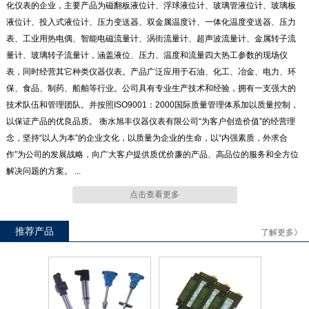
化仪表的企业，主要产品为磁翻板液位计、浮球液位计、玻璃管液位计、玻璃板
液位计、投入式液位计、压力变送器、双金属温度计、一体化温度变送器、压力
表、工业用热电偶、智能电磁流量计、涡街流量计、超声波流量计、金属转子流
ULC系列 智能磁致伸缩液位仪
UZG100系列浮子钢带液位计
量计、玻璃转子流量计，涵盖液位、压力、温度和流量四大热工参数的现场仪
表，同时经营其它种类仪器仪表。产品广泛应用于石油、化工、冶金、电力、环
保、食品、制药、船舶等行业。公司具有专业生产技术和经验，拥有一支强大的
技术队伍和管理团队。并按照ISO9001：2000国际质量管理体系加以质量控制，
以保证产品的优良品质。 衡水旭丰仪器仪表有限公司“为客户创造价值”的经营理
念，坚持“以人为本”的企业文化，以质量为企业的生命，以“内强素质，外求合
UZY系列音叉物位发讯器
UHK570小型浮子液位开关
作”为公司的发展战略，向广大客户提供质优价廉的产品、高品位的服务和全方位
解决问题的方案。 ...
点击查看更多
推荐产品
了解更多》
LD系列电磁流量计
HST-100型超声波流量计