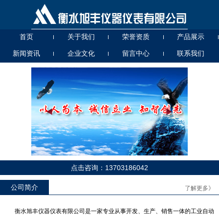
首页
关于我们
荣誉资质
产品展示
新闻资讯
企业文化
留言中心
联系我们
UHZ56000T高温高压
UG、D（A、B、C）玻璃管液
位计
点击咨询：13703186042
UB（A、B、C）T系列玻璃板
UHK57连杆浮球液位开关
液位计
公司简介
了解更多》
衡水旭丰仪器仪表有限公司是一家专业从事开发、生产、销售一体的工业自动