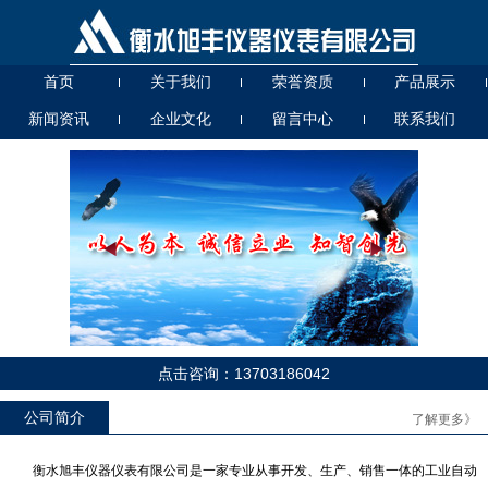
首页
关于我们
荣誉资质
产品展示
新闻资讯
企业文化
留言中心
联系我们
点击咨询：13703186042
UHZ56000T高温高压
UG、D（A、B、C）玻璃管液
位计
公司简介
了解更多》
衡水旭丰仪器仪表有限公司是一家专业从事开发、生产、销售一体的工业自动