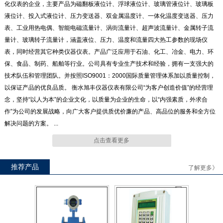
化仪表的企业，主要产品为磁翻板液位计、浮球液位计、玻璃管液位计、玻璃板
液位计、投入式液位计、压力变送器、双金属温度计、一体化温度变送器、压力
表、工业用热电偶、智能电磁流量计、涡街流量计、超声波流量计、金属转子流
UB（A、B、C）T系列玻璃板
UHK57连杆浮球液位开关
量计、玻璃转子流量计，涵盖液位、压力、温度和流量四大热工参数的现场仪
液位计
表，同时经营其它种类仪器仪表。产品广泛应用于石油、化工、冶金、电力、环
保、食品、制药、船舶等行业。公司具有专业生产技术和经验，拥有一支强大的
技术队伍和管理团队。并按照ISO9001：2000国际质量管理体系加以质量控制，
以保证产品的优良品质。 衡水旭丰仪器仪表有限公司“为客户创造价值”的经营理
念，坚持“以人为本”的企业文化，以质量为企业的生命，以“内强素质，外求合
ULC系列 智能磁致伸缩液位仪
UZG100系列浮子钢带液位计
作”为公司的发展战略，向广大客户提供质优价廉的产品、高品位的服务和全方位
解决问题的方案。 ...
点击查看更多
推荐产品
了解更多》
UZY系列音叉物位发讯器
UHK570小型浮子液位开关