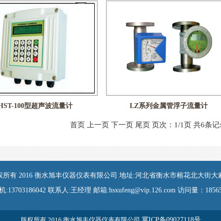
HST-100型超声波流量计
LZ系列金属管浮子流量计
首页 上一页 下一页 尾页 页次：1/1页 共6条记
权所有 2016 衡水旭丰仪器仪表有限公司 地址:河北省衡水市榕花北大街大
机:13703186042 联系人:王经理 邮箱:hsxufeng@vip.126.com 访问量：18565
版权所有 2016 衡水旭丰仪器仪表有限公司
冀ICP备09027118号