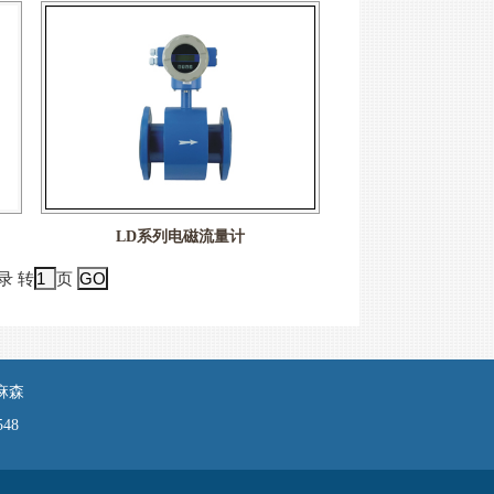
LD系列电磁流量计
录 转
页
麻森
48