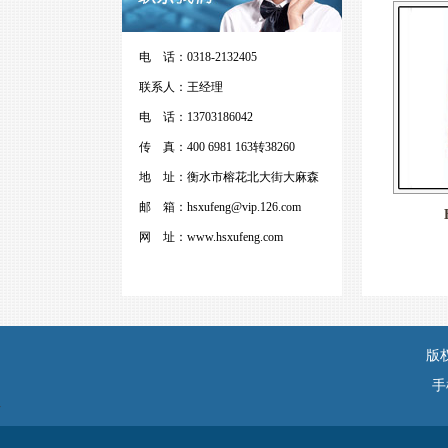
电 话：
0318-2132405
联系人：
王经理
电 话：
13703186042
传 真：
400 6981 163转38260
地 址：
衡水市榕花北大街大麻森
邮 箱：
hsxufeng@vip.126.com
网 址：
www.hsxufeng.com
版
手
河
北
大