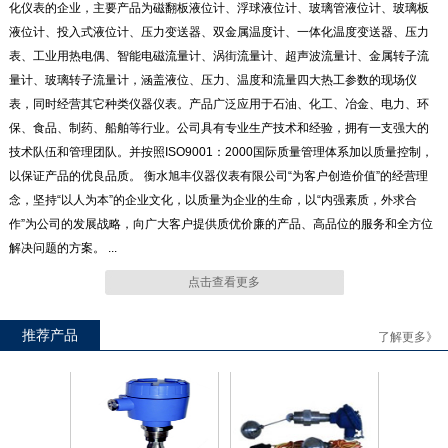
化仪表的企业，主要产品为磁翻板液位计、浮球液位计、玻璃管液位计、玻璃板
液位计、投入式液位计、压力变送器、双金属温度计、一体化温度变送器、压力
表、工业用热电偶、智能电磁流量计、涡街流量计、超声波流量计、金属转子流
量计、玻璃转子流量计，涵盖液位、压力、温度和流量四大热工参数的现场仪
表，同时经营其它种类仪器仪表。产品广泛应用于石油、化工、冶金、电力、环
UB（A、B、C）T系列玻璃板
UHK57连杆浮球液位开关
保、食品、制药、船舶等行业。公司具有专业生产技术和经验，拥有一支强大的
液位计
技术队伍和管理团队。并按照ISO9001：2000国际质量管理体系加以质量控制，
以保证产品的优良品质。 衡水旭丰仪器仪表有限公司“为客户创造价值”的经营理
念，坚持“以人为本”的企业文化，以质量为企业的生命，以“内强素质，外求合
作”为公司的发展战略，向广大客户提供质优价廉的产品、高品位的服务和全方位
解决问题的方案。 ...
ULC系列 智能磁致伸缩液位仪
UZG100系列浮子钢带液位计
点击查看更多
推荐产品
了解更多》
UZY系列音叉物位发讯器
UHK570小型浮子液位开关