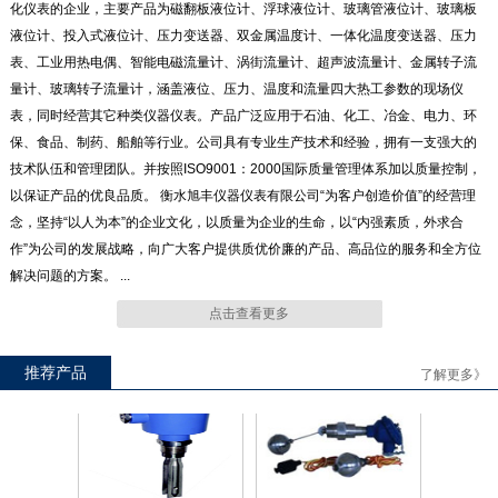
化仪表的企业，主要产品为磁翻板液位计、浮球液位计、玻璃管液位计、玻璃板
液位计、投入式液位计、压力变送器、双金属温度计、一体化温度变送器、压力
表、工业用热电偶、智能电磁流量计、涡街流量计、超声波流量计、金属转子流
量计、玻璃转子流量计，涵盖液位、压力、温度和流量四大热工参数的现场仪
UB（A、B、C）T系列玻璃板
UHK57连杆浮球液位开关
表，同时经营其它种类仪器仪表。产品广泛应用于石油、化工、冶金、电力、环
液位计
保、食品、制药、船舶等行业。公司具有专业生产技术和经验，拥有一支强大的
技术队伍和管理团队。并按照ISO9001：2000国际质量管理体系加以质量控制，
以保证产品的优良品质。 衡水旭丰仪器仪表有限公司“为客户创造价值”的经营理
念，坚持“以人为本”的企业文化，以质量为企业的生命，以“内强素质，外求合
作”为公司的发展战略，向广大客户提供质优价廉的产品、高品位的服务和全方位
ULC系列 智能磁致伸缩液位仪
UZG100系列浮子钢带液位计
解决问题的方案。 ...
点击查看更多
推荐产品
了解更多》
UZY系列音叉物位发讯器
UHK570小型浮子液位开关